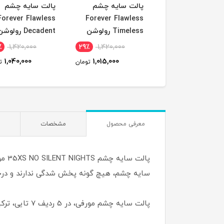
ریمل قرمز climax
پالت سایه چشم
پالت سایه چشم
س
Forever Flawless
Forever Flawless
Timeless رولوشن
Decadent رولوشن
٪
1,420,000
29٪
1,420,000
31٪
1,830,000
1,040,000
1,015,000
1,270,000
تومان
تومان
ت
معرفی محصول
مشخصات
سایه چشم، هیچ گونه پخش شدگی ندارند و د
پالت سایه چشم مورفی، در 5 ردیف 7 تایی، ترکیب بسیار زیبایی از رنگ ها را برای آرایشی بهتر به شما هدیه می دهد.