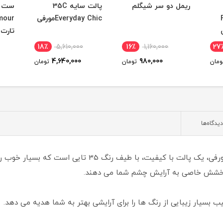
ریمل دو سر شیگلم
پالت سایه 35C
ست پ
Everyday Chicمورفی
mour
تارت
18٪
5,610,000
16٪
1,160,000
27
4,640,000
980,000
ومان
تومان
تومان
دیدگاه‌ها
پالت سایه چشم 35XS NO SILENT NIGHTS مورفی، یک پالت ب
رخشش خاصی به آرایش چشم شما می دهند.