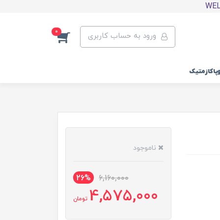
0
ورود به حساب کاربری
وپاکازمتیک
ناموجود
26%
6,160,000
4,575,000
تومان