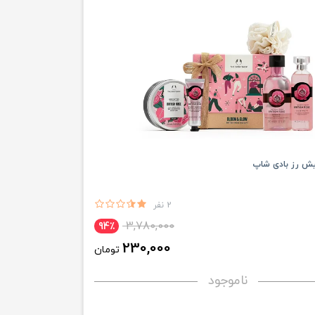
یش رز بادی شاپ
2 نفر
3,780,000
94٪
230,000
تومان
ناموجود