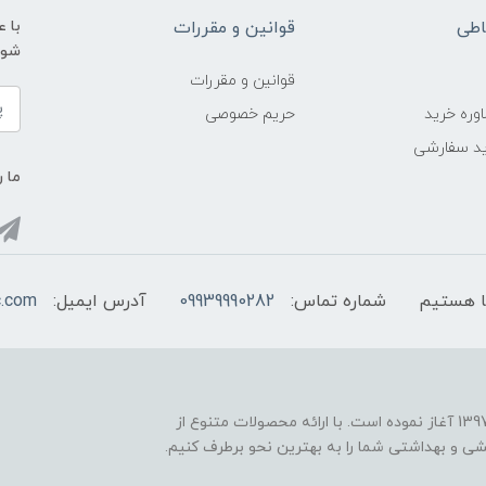
اطی
قوانین و مقررات
با 
شوید و ی
قوانین و مقررات
وره خرید
حریم خصوصی
د سفارشی
ما ر
شماره تماس:
09939990282
آدرس ایمیل:
c.com
فروشگاه اینترنتی "اروپاکازمتیک" فعالیت خود را از سال 1397 آغاز نموده است. با ارائه محصولات متنوع از
یشی و بهداشتی شما را به بهترین نحو برطرف کنیم.