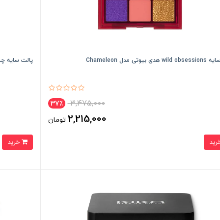
هدی بیوتی مدل Chameleon
پالت سایه چ
3,475,000
37٪
2,215,000
تومان
خرید