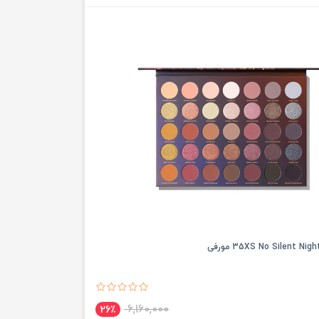
6,160,000
26٪