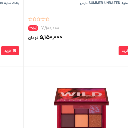
SUMMER U نارس
پالت سایه wild obsessions هدی بیوتی مدل Tiger
7,900,000
35٪
5,150,000
تومان
خرید