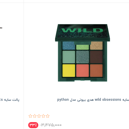
 هدی بیوتی مدل python
پالت سایه 35XS No Silent Nights مورفی
3,475,000
33٪