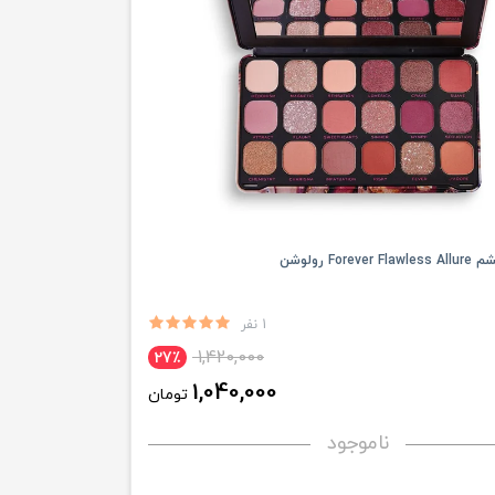
For رولوشن
1 نفر
1,420,000
27٪
1,040,000
تومان
ناموجود