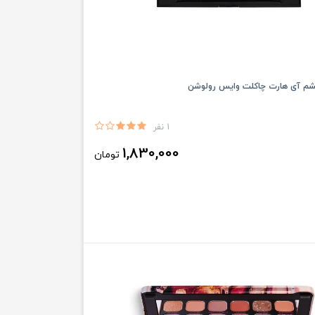
شم آی هارت چاکلت وایس رولوشن
1 نفر
1,830,000
تومان