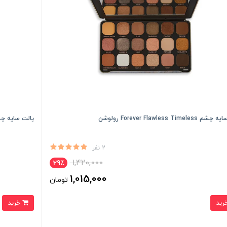
Forever Flawless Timele رولوشن
پالت سایه چشم ver Flawless Decadent
2 نفر
1,420,000
29٪
1,015,000
تومان
خرید