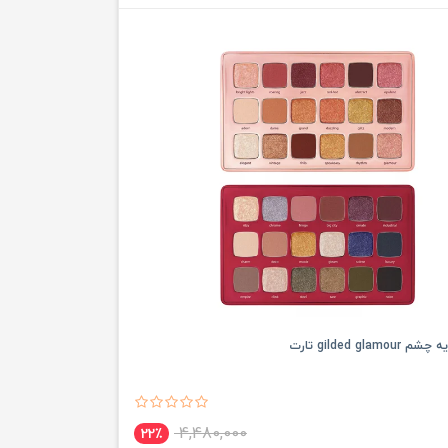
gilded gla تارت
4,480,000
22٪