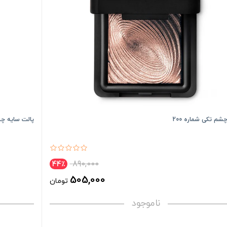
شم تکی شماره 200
پالت سایه چشم ever Flawless Allure
890,000
44٪
505,000
تومان
ناموجود