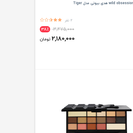
2 نفر
3,475,000
38٪
2,180,000
تومان