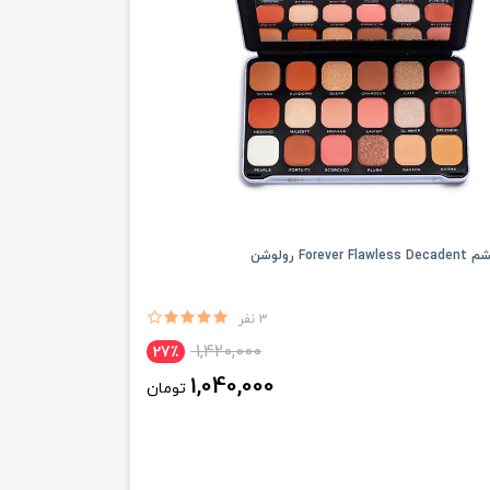
Fore رولوشن
3 نفر
1,420,000
27٪
1,040,000
تومان