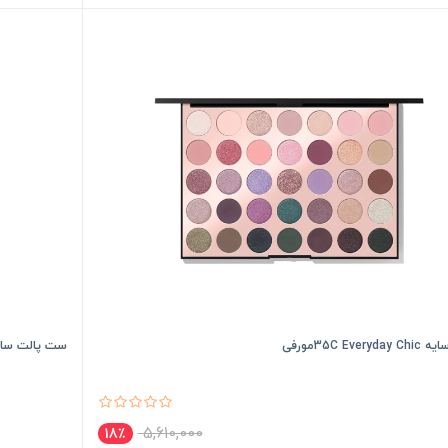
35C Everydمورفی
ست پالت سایه چشم mour
5,610,000
18٪