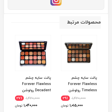
محصولات مرتبط
پالت سایه چشم
پالت سایه چشم
ریم
Forever Flawless
Forever Flawless
Timeless رولوشن
Decadent رولوشن
27٪
1,420,000
29٪
1,420,000
3
1,040,000
1,015,000
مان
تومان
تومان