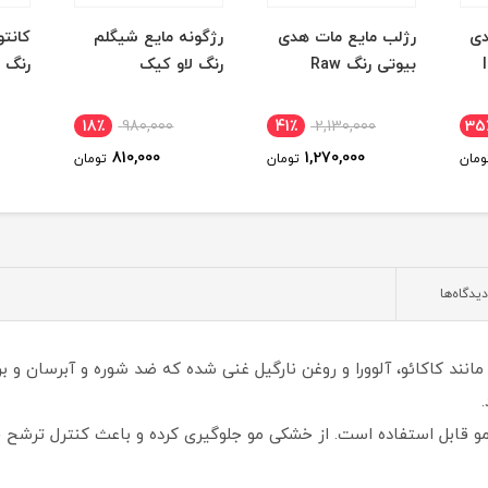
دی
رژگونه مایع شیگلم
کانتور کرمی شیگلم
پودر
رنگ لاو کیک
رنگ گلدن سان
شیگ
19٪
980,000
18٪
980,000
41٪
795,000
810,000
تومان
تومان
تومان
دیدگاه‌ها
 مانند کاکائو، آلوورا و روغن نارگیل غنی شده که ضد شوره و آبرسان و ب
ع مو قابل استفاده است. از خشکی مو جلوگیری کرده و باعث کنترل ترش