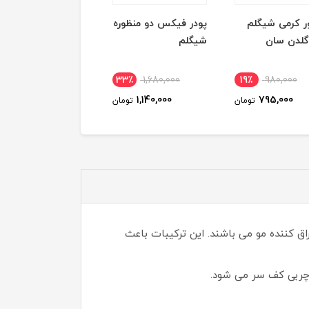
 فیکس دو منظوره
خط چشم ماژیکی
رژ لب کرمی New
لم
ضدآب شیگلم
Unlimited Stylo
کیکو میلانو شماره 03
0٪
1,600,000
27٪
810,000
33٪
1,680,000
1,450,000
595,000
1,140,000
تومان
تومان
تو
راق کننده مو می باشند. این ترکیبات باعث
ح چربی کف سر می شود.