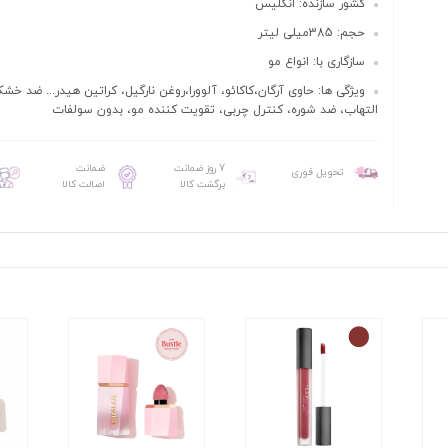
کشور سازنده: انگلیس
حجم: 385میلی لیتر
سازگاری با: انواع مو
ویژگی ها: حاوی آرگان،کاکائو، آلوورا،روغن نارگیل، کراتین هیدر... ضد خش
التهاب، ضد شوره، کنترل چربی، تقویت کننده مو، بدون سولفات
7 روز ضمانت
ضمانت
تحویل فوری
برگشت کالا
اصالت کالا