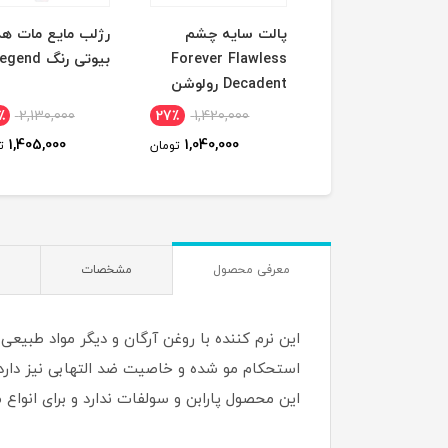
لت سایه چشم
رژلب مایع مات هدی
رژلب مایع مات ه
Forever Flawle
بیوتی رنگ legend
بیوتی رنگ Raw
Decad رولوشن
2,130,000
35٪
2,130,000
27٪
1,420,000
1,270,000
1,405,000
1,040,000
تومان
تومان
معرفی محصول
مشخصات
این نرم کننده با روغن آرگان و دیگر مواد طبیعی
استحکام مو شده و خاصیت ضد التهابی نیز دارد.
این محصول پارابن و سولفات ندارد و برای انوا