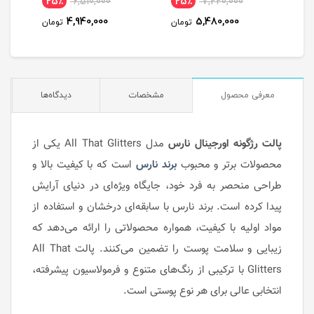
25٪
6,510,000
25٪
7,220,000
1
4,940,000
5,480,000
مان
تومان
تومان
معرفی محصول
مشخصات
دیدگاه‌ها
پالت رژگونه اورجینال نارس
مدل All That Glitters یکی از
محصولات برتر و محبوب
برند نارس
است که با کیفیت بالا و
طراحی منحصر به فرد خود، جایگاه ویژه‌ای در دنیای آرایش
پیدا کرده است. برند نارس با سابقه‌ای درخشان و استفاده از
مواد اولیه با کیفیت، همواره محصولاتی را ارائه می‌دهد که
زیبایی و سلامت پوست را تضمین می‌کنند. پالت All That
Glitters با ترکیبی از رنگ‌های متنوع و فرمولاسیون پیشرفته،
انتخابی عالی برای هر نوع پوستی است.