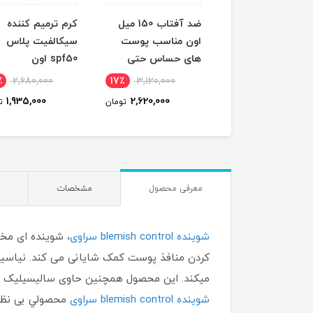
ری آب اون
ضد آفتاب 150 میل
کرم ترمیم کننده
اون مناسب پوست
سیکالفیت پلاس
های حساس حتی
spf50 اون
کودکان
٪
2,680,000
17٪
3,120,000
12٪
1,270,000
1,935,000
2,620,000
1,125,000
تومان
تومان
ت
معرفی محصول
مشخصات
شوینده blemish control سراوی،
شوینده ای مخص
کردن منافذ پوست کمک شایانی می کند. نیاسین
میکند. این محصول همچنین حاوی سالیسیلیک ا
شوینده blemish control سراوی
محصولي بی نظیر