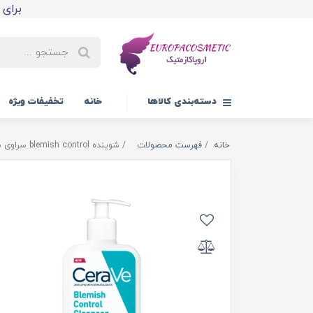
برای اولین
دسته‌بندی کالاها
خانه
تخفیفات ویژه
خانه
فهرست محصولات
شوینده blemish control سراوی مخصوص پوست چرب و آکنه دار