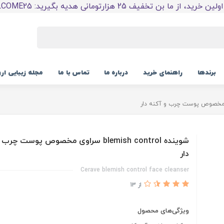
 خرید، از ما بن تخفیف 25 هزارتومانی هدیه بگیرید: WELCOME25
برندها
راهنمای خرید
درباره ما
تماس با ما
مجله زیبایی ار
شوینده blemish control سراوی مخصوص پوست چ
دار
Cerave blemish control face cleanser
از 13
ویژگی‌های محصول