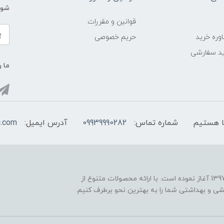
شوید و ی
قوانین و مقررات
وره خرید
حریم خصوصی
د سفارشی
ما ر
شماره تماس:
09939990282
آدرس ایمیل:
c.com
فروشگاه اینترنتی "اروپاکازمتیک" فعالیت خود را از سال 1397 آغاز نموده است. با ارائه محصولات متنوع از
یشی و بهداشتی شما را به بهترین نحو برطرف کنیم.