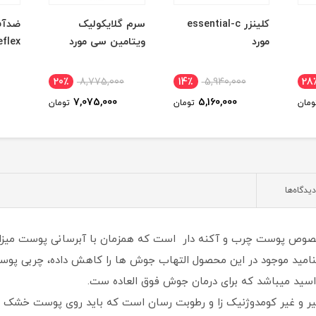
کلینزر essential-c
سرم گلایکولیک
ضدآف
مورد
ویتامین سی مورد
reflex ا
20٪
8,775,000
14٪
5,940,000
28
7,075,000
5,160,000
ومان
تومان
تومان
دیدگاه‌ها
وص پوست چرب و آکنه دار است که همزمان با آبرسانی پوست میزان 
امید موجود در این محصول التهاب جوش ها را کاهش داده، چربی پوس
سید میباشد که برای درمان جوش فوق العاده ست.
 و غیر کومدوژنیک زا و رطوبت رسان است که باید روی پوست خشک م