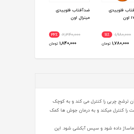
تاب فلوییدی
ضدآفتاب فلوییدی
ترمیم کننده دست
ون
مینرال اون
سیکالفیت اون
45٪
2,690,000
22٪
2,340,000
11٪
1,980,000
1,495,000
1,840,000
1,780,000
تومان
تومان
توم
ترشح چربی را کنترل‌ می کند و به کوچک
ت را کنترل میکند و به درمان جوش ها کمک
اساژ داده شود و سپس آبکشی شود. این