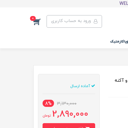
0
ورود به حساب کاربری
وپاکازمتیک
رب و آکنه
آماده ارسال
8%
3,130,000
2,890,000
تومان