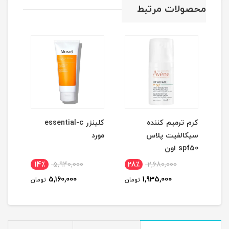
محصولات مرتبط
کرم ترمیم کننده
کلینزر essential-c
سرم
سیکالفیت پلاس
مورد
ویت
spf50 اون
14٪
5,940,000
28٪
2,680,000
1
5,160,000
1,935,000
مان
تومان
تومان