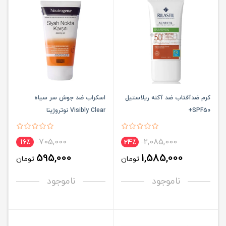
کرم ضدآفتاب ضد آکنه ریلاستیل
اسکراب ضد جوش سر سیاه
SPF50+
Visibly Clear نوتروژینا
705,000
2,085,000
16٪
24٪
595,000
1,585,000
تومان
تومان
ناموجود
ناموجود