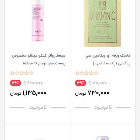
ماسک ورقه ای ویتامین سی
میسلارواتر کیکو میلانو مخصوص
پیکسی (پک سه تایی )
پوست های نرمال تا مختلط
1,760,000
1,180,000
36٪
39٪
1,135,000
730,000
تومان
تومان
ناموجود
ناموجود