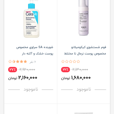
فوم شستشوی کیکومیلانو
شوینده SA سراوی مخصوص
مخصوص پوست نرمال تا مختلط
پوست خشک و آکنه دار
6 نفر
2,920,000
2,130,000
27٪
22٪
2,160,000
1,680,000
تومان
تومان
ناموجود
ناموجود