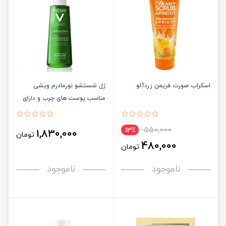
اسکراب صورت فریمن زردآلو
ژل شستشو نورمادرم ویشی
مناسب پوست های چرب و دارای
آکنه
550,000
13٪
1,830,000
تومان
480,000
تومان
ناموجود
ناموجود