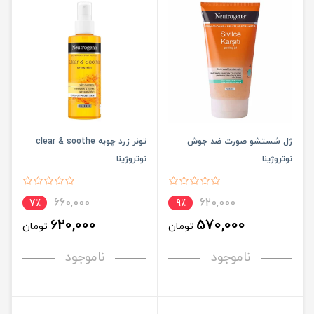
ژل شستشو صورت ضد جوش
تونر زرد چوبه clear & soothe
نوتروژینا
نوتروژینا
660,000
620,000
7٪
9٪
620,000
570,000
تومان
تومان
ناموجود
ناموجود