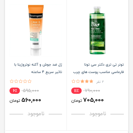
تونر تی تری دکتر سی تونا
ژل ضد جوش و آکنه نوتروژینا با
فارماسی مناسب پوست های چرب
تاثیر سریع 4 ساعته
و مختلط
2 نفر
595,000
790,000
6٪
11٪
560,000
705,000
تومان
تومان
ناموجود
ناموجود