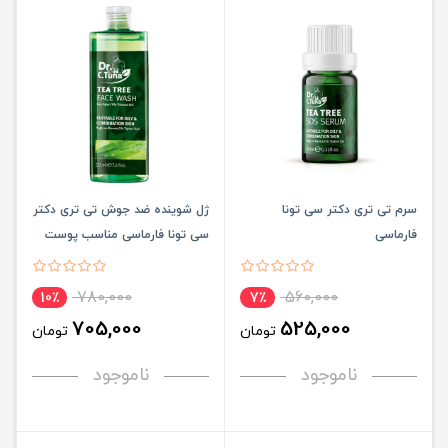
سرم تی تری دکتر سی تونا
ژل شوینده ضد جوش تی تری دکتر
فارماسی
سی تونا فارماسی مناسب پوست
های چرب و مختلط
780,000
560,000
10٪
7٪
705,000
525,000
تومان
تومان
ناموجود
ناموجود