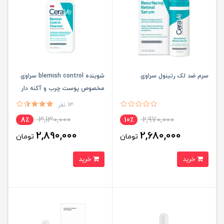
سرم ضد لک رتینول سراوی
شوینده blemish control سراوی
مخصوص پوست چرب و آکنه دار
13 نفر
3,130,000
2,970,000
8٪
10٪
2,890,000
2,680,000
تومان
تومان
خرید
خرید