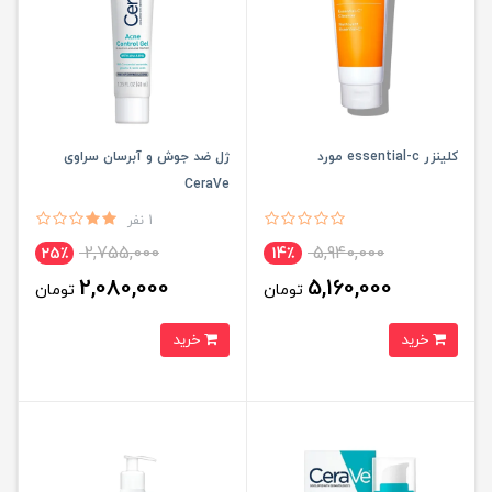
کلینزر essential-c مورد
ژل ضد جوش و آبرسان سراوی
CeraVe
1 نفر
2,755,000
5,940,000
25٪
14٪
2,080,000
5,160,000
تومان
تومان
خرید
خرید