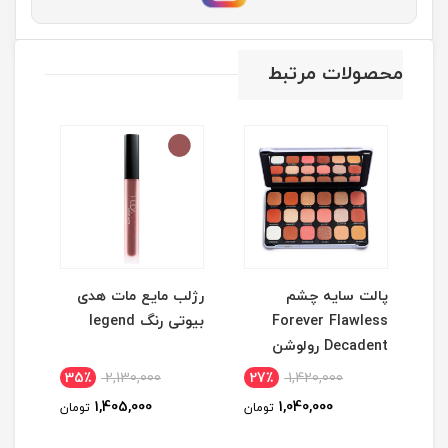
محصولات مرتبط
پالت سایه چشم
رژلب مایع مات هدی
رژل
Forever Flawless
بیوتی رنگ legend
بیوت
Decadent رولوشن
35٪
2,130,000
27٪
1,420,000
2
1,405,000
1,040,000
مان
تومان
تومان