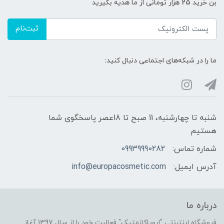
بن خرید 25 هزار تومانی از ما هدیه بگیرید
ثبت‌نام
ما را در شبکه‌های اجتماعی دنبال کنید:
شنبه تا چهارشنبه، 11 صبح تا 18عصر پاسخگوی شما
هستیم
شماره تماس:
09939990282
آدرس ایمیل:
info@europacosmetic.com
درباره ما
فروشگاه اینترنتی "اروپاکازمتیک" فعالیت خود را از سال 1397 آغاز