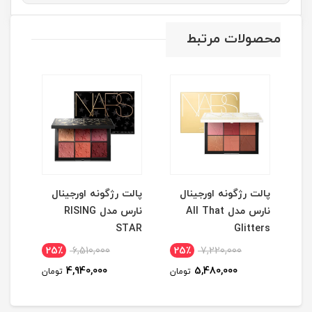
محصولات مرتبط
نگ
پالت رژگونه اورجینال
پالت رژگونه اورجینال
پال
نارس مدل All That
نارس مدل RISING
ess
Glitters
STAR
eless
25٪
6,510,000
25٪
7,220,000
1
4,940,000
5,480,000
مان
تومان
تومان