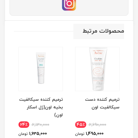
محصولات مرتبط
ترمیم کننده دست
ترمیم کننده سیکالفیت
پال
سیکالفیت اون
بخیه اون(ژل اسکار
ess
اون)
eless
24٪
2,130,000
45٪
2,690,000
1
1,635,000
1,495,000
مان
تومان
تومان