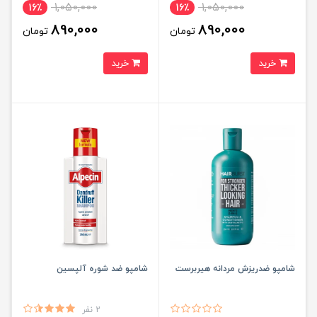
1,050,000
1,050,000
16٪
16٪
890,000
890,000
تومان
تومان
خرید
خرید
شامپو ضدریزش مردانه هیربرست
شامپو ضد شوره آلپسین
2 نفر