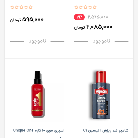
2,565,000
19٪
595,000
تومان
2,085,000
تومان
ناموجود
ناموجود
شامپو ضد ریزش آلپسین C1
اسپری موی ۱۰ کاره Unique One