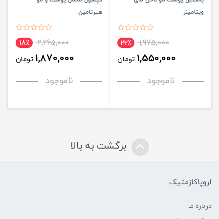
ویتامینز
هیرتامین
2,265,000
1,975,000
18٪
22٪
1,870,000
1,550,000
تومان
تومان
ناموجود
ناموجود
برگشت به بالا
اروپاکازمتیک
درباره ما