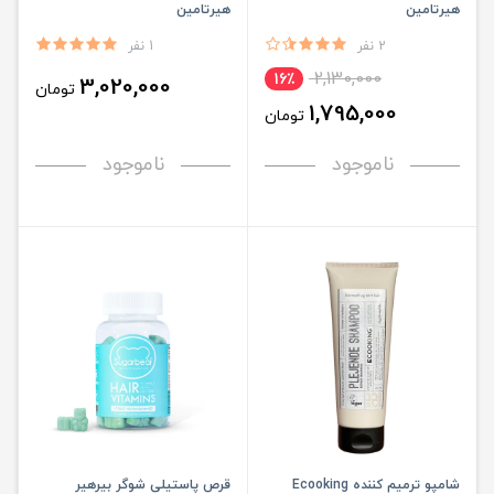
هیرتامین
هیرتامین
2 نفر
1 نفر
2,130,000
16٪
3,020,000
تومان
1,795,000
تومان
ناموجود
ناموجود
شامپو ترمیم کننده Ecooking
قرص پاستیلی شوگر بیرهیر