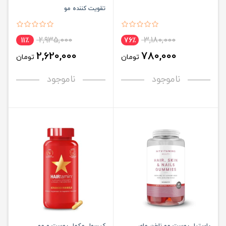
تقویت کننده مو
2,935,000
3,180,000
11٪
76٪
2,620,000
780,000
تومان
تومان
ناموجود
ناموجود
پاستیل پوست مو ناخن مای
کپسول مکمل پوست و مو