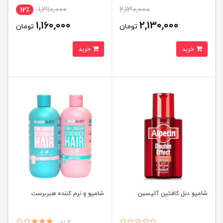
1,310,000
2,130,000
12٪
1,160,000
2,130,000
تومان
تومان
خرید
خرید
شامپو دبل کافئین آلپسین
شامپو و نرم کننده هیربرست
2 نفر