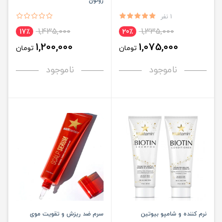
رولون
1 نفر
1,435,000
1,335,000
17٪
20٪
1,200,000
1,075,000
تومان
تومان
ناموجود
ناموجود
نرم کننده و شامپو بیوتین
سرم ضد ریزش و تقویت موی