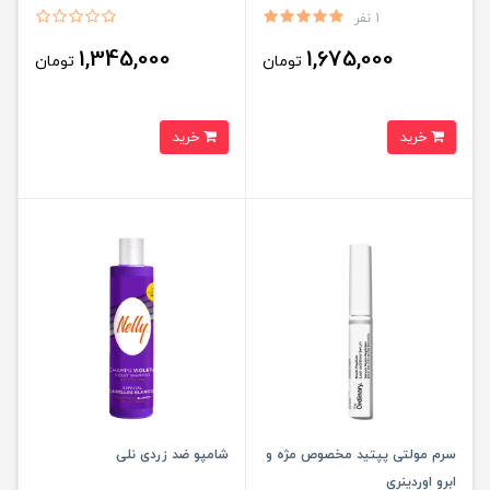
1 نفر
1,345,000
1,675,000
تومان
تومان
خرید
خرید
سرم مولتی پپتید مخصوص مژه و
شامپو ضد زردی نلی
ابرو اوردینری