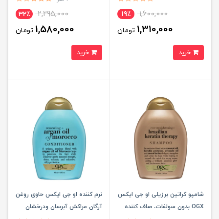
2,295,000
1,600,000
32٪
19٪
1,580,000
1,310,000
تومان
تومان
خرید
خرید
شامپو کراتین برزیلی او جی ایکس
نرم کننده او جی ایکس حاوی روغن
OGX بدون سولفات، صاف کننده
آرگان مراکش آبرسان ودرخشان
قوی مو
کننده