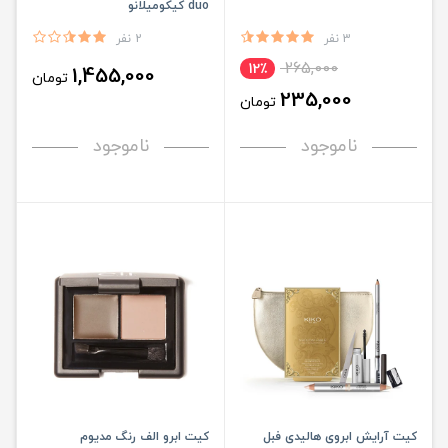
duo کیکومیلانو
3 نفر
2 نفر
265,000
12٪
1,455,000
تومان
235,000
تومان
ناموجود
ناموجود
کیت آرایش ابروی هالیدی فبل
کیت ابرو الف رنگ مدیوم