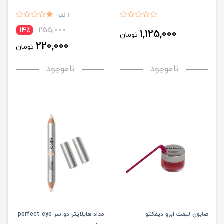
1 نفر
255,000
14٪
1,125,000
تومان
220,000
تومان
ناموجود
ناموجود
صابون لیفت ابرو دیفکتو
مداد هایلایتر دو سر perfect eye