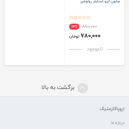
صابون ابرو استایلر رولوشن
890,000
13٪
780,000
تومان
ناموجود
برگشت به بالا
اروپاکازمتیک
درباره ما