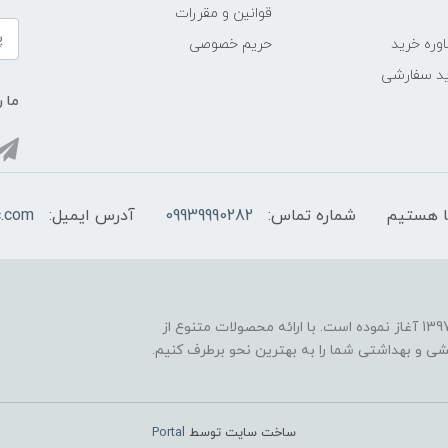
قوانین و مقررات
وره خرید
حریم خصوصی
د سفارشی
ما ر
شماره تماس:
09939990282
آدرس ایمیل:
c.com
فروشگاه اینترنتی "اروپاکازمتیک" فعالیت خود را از سال 1397 آغاز نموده است. با ارائه محصولات متنوع از
یشی و بهداشتی شما را به بهترین نحو برطرف کنیم.
ساخت سایت توسط
Portal