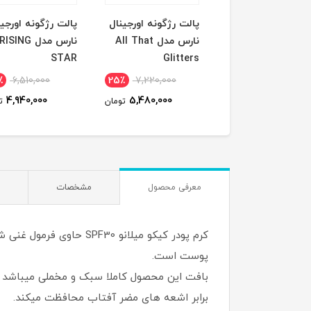
ونه جامد نارس
پالت رژگونه اورجینال
پالت رژگونه اورجین
orga
نارس مدل All That
نارس مدل RISING
STAR
Glitters
٪
6,510,000
25٪
7,220,000
14٪
4,395,000
4,940,000
5,480,000
3,800,000
تومان
تومان
ت
معرفی محصول
مشخصات
پوست است.
بافت این محصول کاملا سبک و مخملی میباشد 
برابر اشعه های مضر آفتاب محافظت میکند.