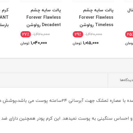
ال
پالت سایه چشم
پالت سایه چشم
Forever Flawless
Forever Flawless
Timeless رولوشن
Decadent رولوشن
بارسلو
27٪
1,420,000
29٪
1,420,000
25
1,040,000
1,015,000
ومان
تومان
تومان
دیدگاه‌ها
کرم پودر کیکو میلانو SPF30 حاوی فرمول غنی شده با عصاره تمشک 
و احساس سنگینی به پوست نمیدهد. این کرم پودر همچنین دارای ضد 