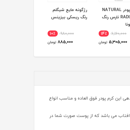
کرم پودر NATURAL
رژگونه مایع شیگلم
رژگونه مایع شیگلم
RADIANT نارس رنگ
رنگ ریسکی بیزینس
رنگ هاش هاش
نا
10٪
980,000
10٪
980,000
14٪
6,160,000
885,000
885,000
5,305,000
تومان
تومان
توم
جهت آبرسانی ۲۴ساعته پوست می باشد،پوشش دهی این کرم پودر فوق العاده و مناسب انواع
افتاب می باشد که از پوست صورت شما در