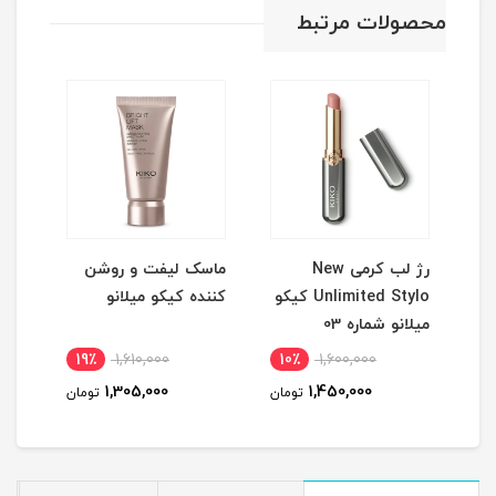
محصولات مرتبط
رژ لب کرمی New
ماسک لیفت و روشن
تین
Unlimited Stylo کیکو
کننده کیکو میلانو
میلانو شماره 03
19٪
1,610,000
10٪
1,600,000
4
1,305,000
1,450,000
مان
تومان
تومان