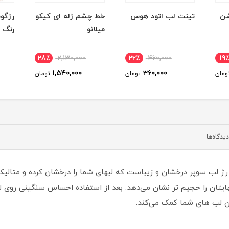
شن
تینت لب اتود هوس
خط چشم ژله ای کیکو
رژگون
میلانو
رنگ orgasm
28٪
2,130,000
22٪
460,000
19٪
1,540,000
360,000
ومان
تومان
تومان
دیدگاه‌ها
holiday fab کیکومیلانو یک رژ لب سوپر درخشان و زیباست که لبهای شما را درخشان کرده
ایتان را حجیم تر نشان می‌دهد. بعد از استفاده احساس سنگينی روی ل
ردن لب های شما کمک می‌کند.