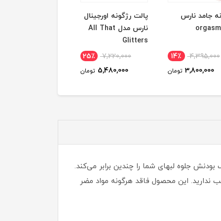
ه جامد نارس
پالت رژگونه اورجینال
پالت رژگونه اورجینا
نارس مدل All That
نارس مدل RISING
STAR
Glitters
5٪
6,510,000
25٪
7,220,000
14٪
4,395,000
4,940,000
5,480,000
3,800,000
تومان
تومان
توم
 و متالیک بودنش جلوه لبهای شما را چندین برابر می‌کند.
ب ندارید. این محصول فاقد هرگونه مواد مضر