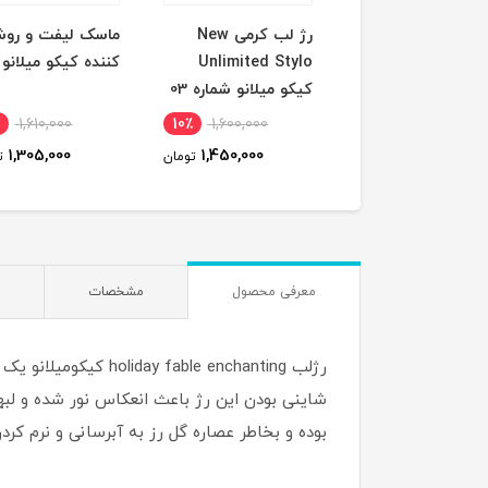
ب مایع مات هدی
رژ لب کرمی New
ماسک لیفت و رو
تی رنگ Raw
Unlimited Stylo
کننده کیکو میلانو
کیکو میلانو شماره 03
1,610,000
10٪
1,600,000
41٪
2,130,000
1,305,000
1,450,000
1,270,000
تومان
تومان
ت
معرفی محصول
مشخصات
رژلب le enchanting
شاینی بودن این رژ باعث انعکاس نور شده و لبه
بوده و بخاطر عصاره گل رز به آبرسانی و نرم ک