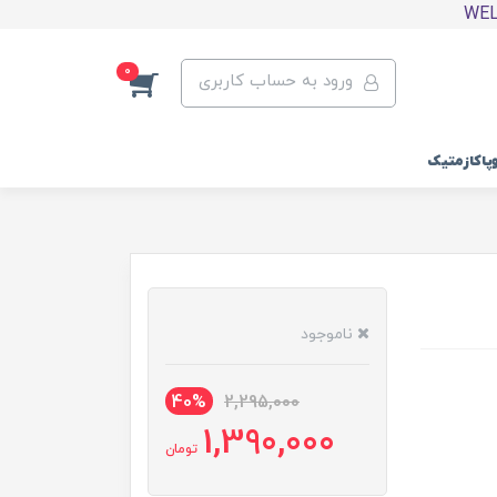
0
ورود به حساب کاربری
وپاکازمتیک
ناموجود
40%
2,295,000
1,390,000
تومان