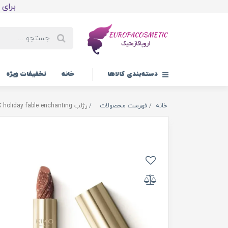
برای اولین
دسته‌بندی کالاها
خانه
تخفیفات ویژه
خانه
فهرست محصولات
رژلب holiday fable enchanting کیکو میلانو شماره ۰۱