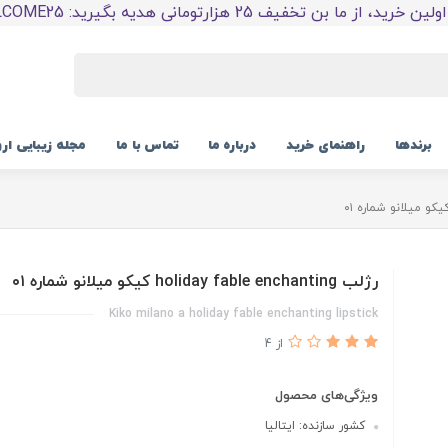
 خرید، از ما بن تخفیف 25 هزارتومانی هدیه بگیرید: WELCOME25
برندها
راهنمای خرید
درباره ما
تماس با ما
مجله زیبایی ار
رژلب holiday fable enchanting کیکو میلانو شماره ۰۱
Kiko milano a holiday fable enchanting lipstick
از 4
ویژگی‌های محصول
کشور سازنده: ایتالیا