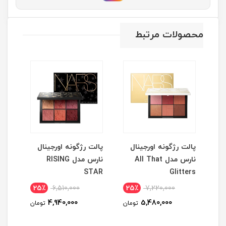
محصولات مرتبط
نگ
پالت رژگونه اورجینال
پالت رژگونه اورجینال
پال
نارس مدل All That
نارس مدل RISING
ess
Glitters
STAR
eless
25٪
6,510,000
25٪
7,220,000
1
4,940,000
5,480,000
مان
تومان
تومان