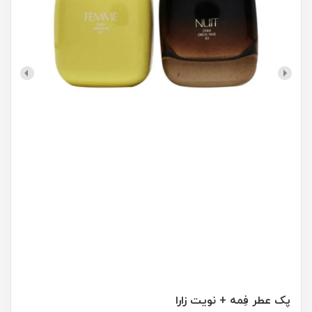
پک عطر فِمه + نویت زارا