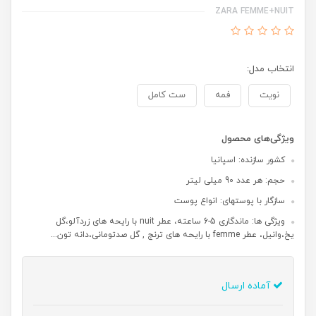
ZARA FEMME+NUIT
انتخاب مدل:
نویت
فمه
ست کامل
ویژگی‌های محصول
کشور سازنده: اسپانیا
حجم: هر عدد 90 میلی لیتر
سازگار با پوستهای: انواع پوست
ویژگی ها: ماندگاری 5-6 ساعته، عطر nuit با رایحه های زردآلو،گل
یخ،وانیل، عطر femme با رایحه های ترنج , گل صدتومانی،دانه تون...
آماده ارسال