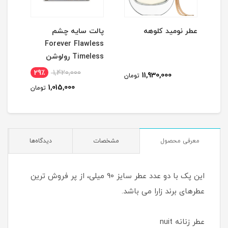
عطر نومید کلوهه
پالت سایه چشم
پال
ess
Forever Flawless
Timeless رولوشن
adent
29٪
1,420,000
2
11,930,000
تومان
1,015,000
مان
تومان
معرفی محصول
مشخصات
دیدگاه‌ها
این پک با دو عدد عطر سایز 90 میلی، از پر فروش ترین
عطرهای برند زارا می باشد.
عطر زنانه nuit