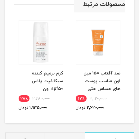
محصولات مرتبط
ضد آفتاب 150 میل
کرم ترمیم کننده
اون مناسب پوست
سیکالفیت پلاس
مورد
های حساس حتی
spf50 اون
کودکان
28٪
2,680,000
17٪
3,120,000
1
1,935,000
2,620,000
مان
تومان
تومان