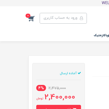
0
ورود به حساب کاربری
وپاکازمتیک
آماده ارسال
4%
2,475,000
2,400,000
تومان