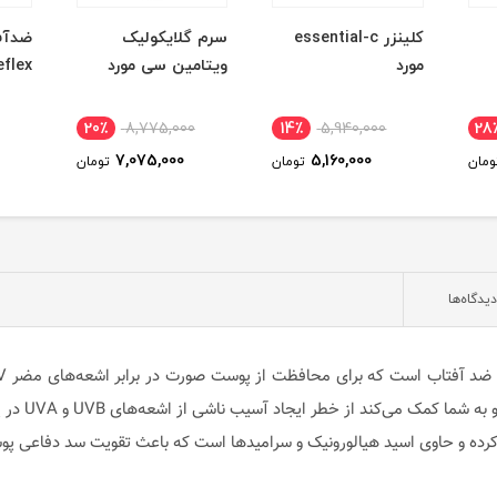
کلینزر essential-c
سرم گلایکولیک
ضدآف
مورد
ویتامین سی مورد
reflex ا
20٪
8,775,000
14٪
5,940,000
28
7,075,000
5,160,000
ومان
تومان
تومان
دیدگاه‌ها
رده و حاوی اسید هیالورونیک و سرامیدها است که باعث تقویت سد دفاعی پو