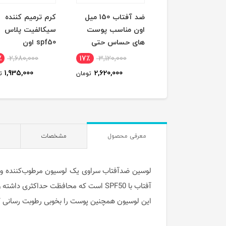
ری آب اون
ضد آفتاب 150 میل
کرم ترمیم کننده
اون مناسب پوست
سیکالفیت پلاس
های حساس حتی
spf50 اون
کودکان
٪
2,680,000
17٪
3,120,000
12٪
1,270,000
1,935,000
2,620,000
1,125,000
تومان
تومان
ت
معرفی محصول
مشخصات
آفتاب با SPF50 است که محافظت حداکثری داشته و به شما کمک می‌کند از خطر ایجاد آسیب ناشی از اشعه‌های UVB و UVA در پوست صورتتان جلوگیری کنید.
این لوسیون همچنین پوست را بخوبی رطوبت رسانی ک