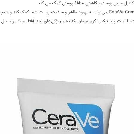
کنترل چربی پوست و کاهش منافذ پوستی کمک می کند.
استفاده روزانه از CeraVe Crema Viso Idratante SPF50 50ml می‌تواند به بهبود ظاهر و سلام
ها است و با ترکیب کرم مرطوب‌کننده و ویژگی‌های ضد آفتاب، یک راه حل