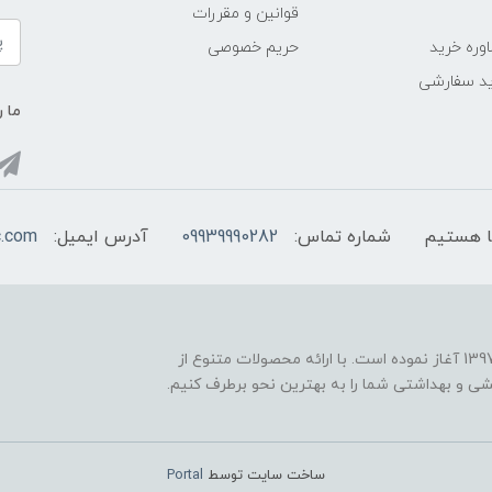
قوانین و مقررات
وره خرید
حریم خصوصی
د سفارشی
ما ر
شماره تماس:
09939990282
آدرس ایمیل:
c.com
فروشگاه اینترنتی "اروپاکازمتیک" فعالیت خود را از سال 1397 آغاز نموده است. با ارائه محصولات متنوع از
یشی و بهداشتی شما را به بهترین نحو برطرف کنیم.
ساخت سایت توسط
Portal