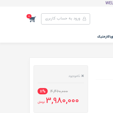
0
ورود به حساب کاربری
وپاکازمتیک
ناموجود
11%
4,460,000
3,980,000
تومان