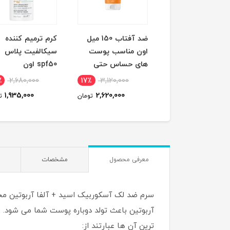
ری آب اون
ضد آفتاب 150 میل
کرم ترمیم کننده
اون مناسب پوست
سیکالفیت پلاس
های حساس حتی
spf50 اون
کودکان
٪
2,680,000
17٪
3,120,000
12٪
1,270,000
1,935,000
2,620,000
1,125,000
تومان
تومان
ت
معرفی محصول
مشخصات
سرم ضد لک آسکوربیک اسید + آلفا آربوتین محص
ترین آن ها عبارتند از: