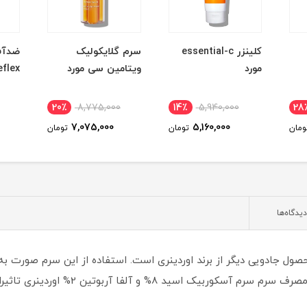
کلینزر essential-c
سرم گلایکولیک
ضدآف
مورد
ویتامین سی مورد
reflex ا
20٪
8,775,000
14٪
5,940,000
28
7,075,000
5,160,000
ومان
تومان
تومان
دیدگاه‌ها
ول جادویی دیگر از برند اوردینری است. استفاده از این سرم صورت ب
آربوتین باعث تولد دوباره پوست شما می ش