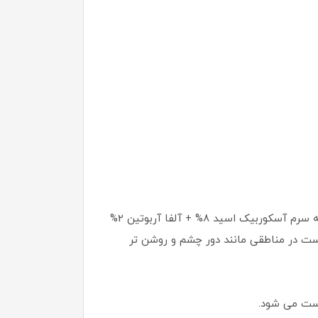
اسکوربیک اسید در واقع یک نوع ویتامین c است که خاصیت آنتی اکسیدانی قوی دارد. به دلیل وجود این ماده است که سرم آسکوربیک اسید 8% + آلفا آربوتین 2%
ست در مناطقی مانند دور چشم و روشن تر
وست می شود.