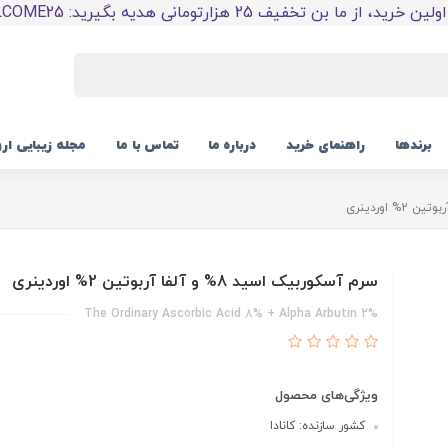
 خرید، از ما بن تخفیف 25 هزارتومانی هدیه بگیرید: WELCOME25
برندها
راهنمای خرید
درباره ما
تماس با ما
مجله زیبایی ار
سرم آسکوربیک اسید 8% و آلفا آربوتین 2% اوردینری
The Ordinary Ascorbic Acid 8% + Alpha Arbutin 2%
ویژگی‌های محصول
کشور سازنده: کانادا