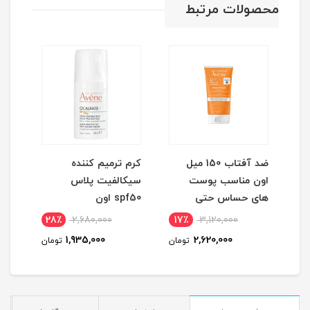
محصولات مرتبط
ضد آفتاب 150 میل
کرم ترمیم کننده
اون مناسب پوست
سیکالفیت پلاس
مورد
های حساس حتی
spf50 اون
کودکان
28٪
2,680,000
17٪
3,120,000
1
1,935,000
2,620,000
مان
تومان
تومان