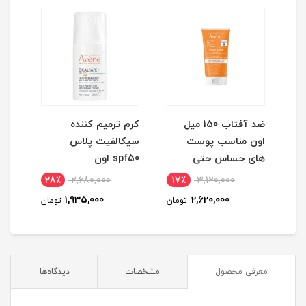
ضد آفتاب 150 میل
کرم ترمیم کننده
اون مناسب پوست
سیکالفیت پلاس
مورد
های حساس حتی
spf50 اون
کودکان
28٪
2,680,000
17٪
3,120,000
1
1,935,000
2,620,000
مان
تومان
تومان
معرفی محصول
مشخصات
دیدگاه‌ها