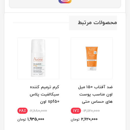
محصولات مرتبط
ضد آفتاب 150 میل
کرم ترمیم کننده
اون مناسب پوست
سیکالفیت پلاس
مورد
های حساس حتی
spf50 اون
کودکان
28٪
2,680,000
17٪
3,120,000
1
1,935,000
2,620,000
مان
تومان
تومان