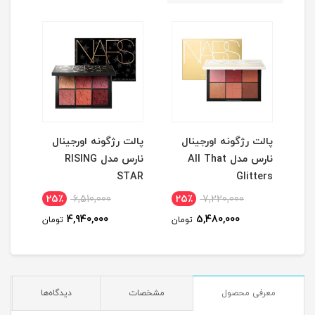
نگ
پالت رژگونه اورجینال
پالت رژگونه اورجینال
ریمل قر
نارس مدل All That
نارس مدل RISING
STAR
Glitters
25٪
6,510,000
25٪
7,220,000
1
4,940,000
5,480,000
مان
تومان
تومان
معرفی محصول
مشخصات
دیدگاه‌ها