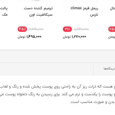
ال
ریمل قرمز climax
ترمیم کننده دست
پالت
نارس
سیکالفیت اون
مک
45٪
2,690,000
31٪
1,830,000
25
1,495,000
1,270,000
ومان
تومان
تومان
دیدگاه‌ها
 هست که ذرات ریز آن به راحتی روی پوست پخش شده و رنگ و لعاب زی
پوست را یکدست و نرم می کند. برای رسیدن به رنگ دلخواه پوست می تو
 بدن و صورت مناسب است.