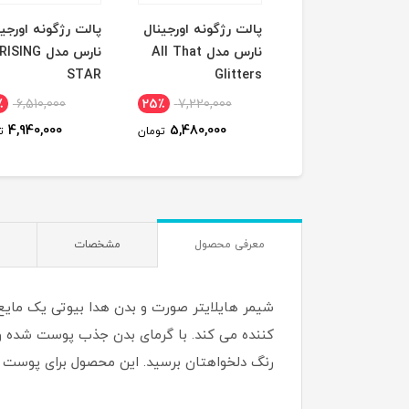
ونه جامد نارس
پالت رژگونه اورجینال
پالت رژگونه اورجین
orga
نارس مدل All That
نارس مدل RISING
STAR
Glitters
٪
6,510,000
25٪
7,220,000
14٪
4,395,000
4,940,000
5,480,000
3,800,000
تومان
تومان
ت
معرفی محصول
مشخصات
شیمر هایلایتر صورت و بدن هدا بیوتی یک مایع
کننده می کند. با گرمای بدن جذب پوست شده و 
رنگ دلخواهتان برسید. این محصول برای پوست