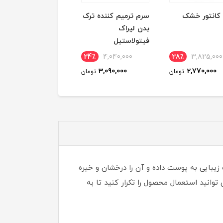
 کانتور خشک
سرم ترمیم کننده ترک
پالت سایه چشم
بدن لیراک
Forever Flawless
فیتولاستیل
Timeless رولوشن
29٪
1,420,000
24٪
4,040,000
28٪
3,825,000
1,015,000
3,090,000
2,770,000
تومان
تومان
توم
بایی به پوست داده و آن را درخشان و خیره
انید استعمال محصول را تکرار کنید تا به