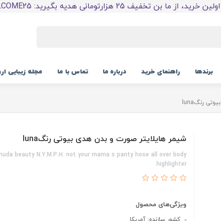
 خرید، از ما بن تخفیف 25 هزارتومانی هدیه بگیرید: WELCOME25
برندها
راهنمای خرید
درباره ما
تماس با ما
مجله زیبایی ار
تی رنگluna
شیمر هایلایتر صورت و بدن هدی بیوتی رنگluna
huda beauty N.Y.M.P.H. not your mama s panty hose all over body
highlighter
ویژگی‌های محصول
کشور سازنده: آمریکا