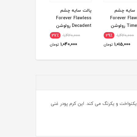
 سایه چشم
پالت سایه چشم
کرم پودر NATURAL
Forever Flaw
Forever Flawless
RADIANT نارس رنگ
T رولوشن
Decadent رولوشن
بارسلونا
14٪
6,160,000
27٪
1,420,000
29٪
1,420,000
5,305,000
1,040,000
1,015,000
تومان
تومان
توم
وست دارد و فورا پوست را یکنواخت و یکرنگ می کند. این کرم پودر غنی