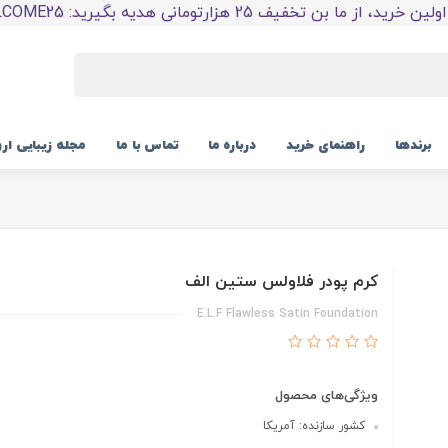
 خرید، از ما بن تخفیف 25 هزارتومانی هدیه بگیرید: WELCOME25
برندها
راهنمای خرید
درباره ما
تماس با ما
مجله زیبایی ار
کرم پودر فلاولس ستین الف
E.L.F Flawless Satin Foundation
ویژگی‌های محصول
کشور سازنده: آمریکا