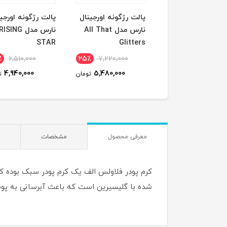
ونه جامد نارس
پالت رژگونه اورجینال
پالت رژگونه اورجی
orga
نارس مدل All That
نارس مدل RISING
STAR
Glitters
٪
6,510,000
25٪
7,220,000
14٪
4,395,000
4,940,000
5,480,000
3,800,000
تومان
تومان
ت
معرفی محصول
مشخصات
شده با گلیسیرین است که باعث آبرسانی به پوس