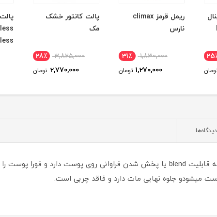
نال
ریمل قرمز climax
پالت کانتور خشک
پالت
نارس
مک
less
imeless
28٪
3,825,000
31٪
1,830,000
25
2,770,000
1,270,000
ومان
تومان
تومان
دیدگاه‌ها
کرم پودر فلاولس الف یک کرم پودر سبک بوده که قابلیت blend یا پخش شدن فراوانی روی پ
ت میشودو جلوه نهایی مات دارد و فاقد چربی است.