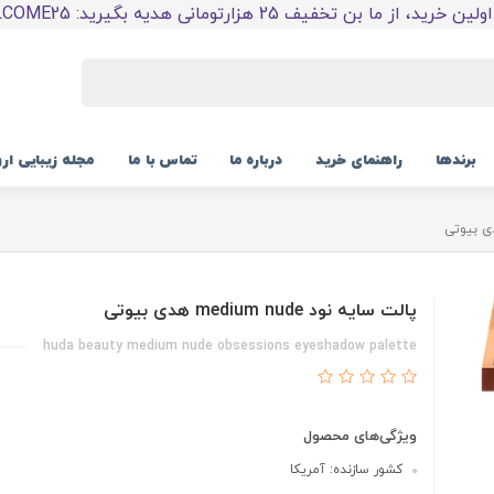
 خرید، از ما بن تخفیف 25 هزارتومانی هدیه بگیرید: WELCOME25
برندها
راهنمای خرید
درباره ما
تماس با ما
مجله زیبایی ار
پالت سایه نود medium nude هدی بیوتی
huda beauty medium nude obsessions eyeshadow palette
ویژگی‌های محصول
کشور سازنده: آمریکا