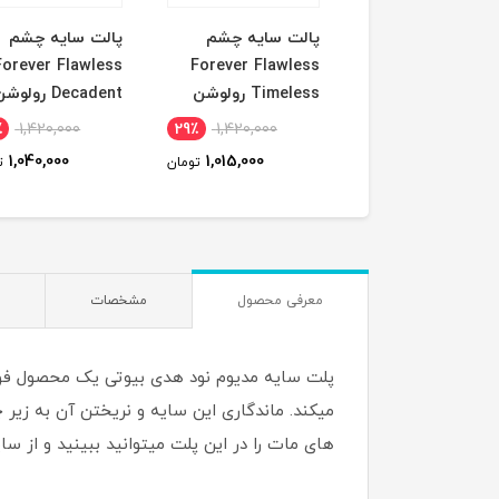
ریمل قرمز climax
پالت سایه چشم
پالت سایه چشم
رس
Forever Flawless
Forever Flawless
Timeless رولوشن
Decadent رولوشن
٪
1,420,000
29٪
1,420,000
31٪
1,830,000
1,040,000
1,015,000
1,270,000
تومان
تومان
ت
معرفی محصول
مشخصات
میکند. ماندگاری این سایه و نریختن آن به زیر 
های مات را در این پلت میتوانید ببینید و از سا