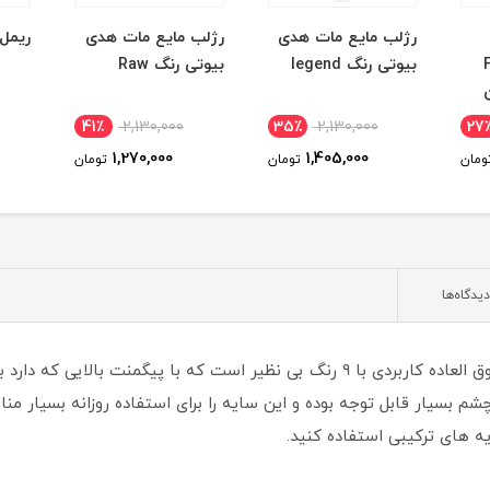
رژلب مایع مات هدی
رژلب مایع مات هدی
ریمل
بیوتی رنگ legend
بیوتی رنگ Raw
41٪
2,130,000
35٪
2,130,000
27
1,270,000
1,405,000
ومان
تومان
تومان
دیدگاه‌ها
پلت سایه مدیوم نود هدی بیوتی یک محصول فوق العاده کاربردی با 9 رنگ بی نظیر است ک
چشم بسیار قابل توجه بوده و این سایه را برای استفاده روزانه بسیار 
یه های ترکیبی استفاده کنید.