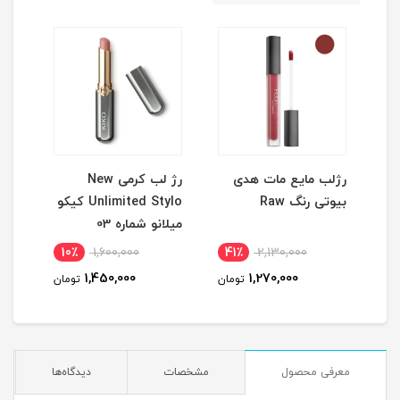
رژلب مایع مات هدی
رژ لب کرمی New
ماس
بیوتی رنگ Raw
Unlimited Stylo کیکو
کنند
میلانو شماره 03
10٪
1,600,000
41٪
2,130,000
3
1,450,000
1,270,000
مان
تومان
تومان
معرفی محصول
مشخصات
دیدگاه‌ها