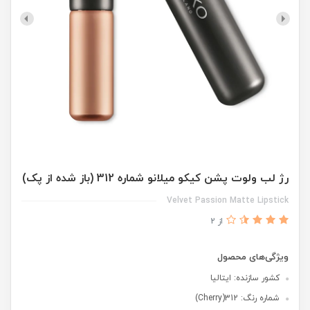
رژ لب ولوت پشن کیکو میلانو شماره 312 (باز شده از پک)
Velvet Passion Matte Lipstick
از 2
ویژگی‌های محصول
کشور سازنده: ایتالیا
شماره رنگ: 312(Cherry)