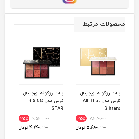
محصولات مرتبط
نگ
پالت رژگونه اورجینال
پالت رژگونه اورجینال
پال
نارس مدل All That
نارس مدل RISING
ess
Glitters
STAR
eless
25٪
6,510,000
25٪
7,220,000
1
4,940,000
5,480,000
مان
تومان
تومان