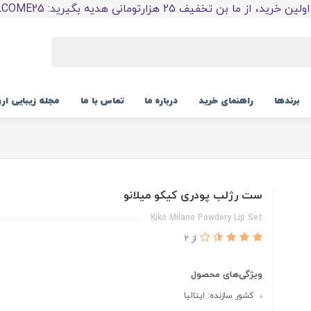
 خرید، از ما بن تخفیف 25 هزارتومانی هدیه بگیرید: WELCOME25
برندها
راهنمای خرید
درباره ما
تماس با ما
مجله زیبایی ار
ست رژلب پودری کیکو میلانو
Kiko Milano Powdery Lip Set
از 2
ویژگی‌های محصول
کشور سازنده: ایتالیا