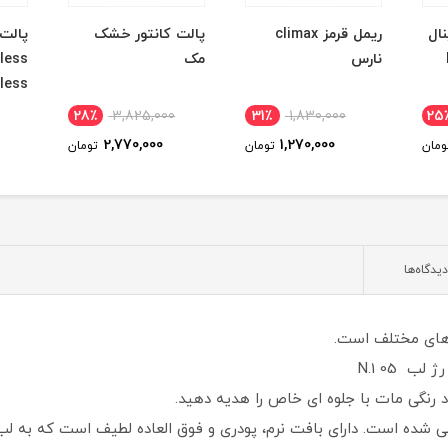
نال
ریمل قرمز climax
پالت کانتور خشک
پالت
نارس
مک
less
imeless
28٪
3,825,000
31٪
1,830,000
25
2,770,000
1,270,000
ومان
تومان
تومان
دیدگاه‌ها
 رنگی مات با جلوه ای خاص را هدیه دهید.
شده است. دارای بافت نرم، پودری و فوق العاده لطیف است که به لب 