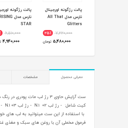
ونه جامد نارس
پالت رژگونه اورجینال
پالت رژگونه اورجی
orga
نارس مدل All That
نارس مدل RISING
STAR
Glitters
٪
6,510,000
25٪
7,220,000
14٪
4,395,000
4,940,000
5,480,000
3,800,000
تومان
تومان
ت
معرفی محصول
مشخصات
ست آرایش حاوی 3 رژ لب مات پودری در رنگ های مختلف است.
کیت شامل: - رژ لب N.1 02 - رژ لب N.1 03 - رژ لب N.1 05
با استفاده از این ست میتوانید به لب های خود
فرمول مخملی آن با روغن های سبک و مغذی غنی 