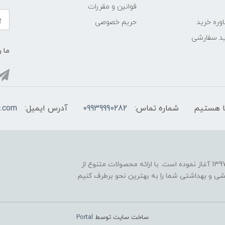
قوانین و مقررات
وره خرید
حریم خصوصی
د سفارشی
ما ر
شماره تماس:
09939990282
آدرس ایمیل:
c.com
فروشگاه اینترنتی "اروپاکازمتیک" فعالیت خود را از سال 1397 آغاز نموده است. با ارائه محصولات متنوع از
یشی و بهداشتی شما را به بهترین نحو برطرف کنیم.
ساخت سایت توسط
Portal