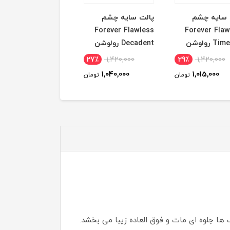
 سایه چشم
پالت سایه چشم
کرم پودر NATURAL
Forever Flaw
Forever Flawless
RADIANT نارس رنگ
T رولوشن
Decadent رولوشن
بارسلونا
14٪
6,160,000
27٪
1,420,000
29٪
1,420,000
5,305,000
1,040,000
1,015,000
تومان
تومان
توم
ها جلوه ای مات و فوق العاده زیبا می بخشد.