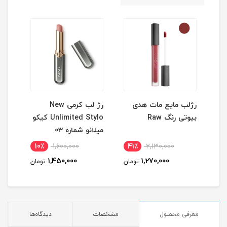
رژلب مایع مات هدی
رژ لب کرمی New
ماس
بیوتی رنگ Raw
Unlimited Stylo کیکو
کنند
میلانو شماره 03
10٪
1,600,000
41٪
2,130,000
3
1,450,000
1,270,000
مان
تومان
تومان
معرفی محصول
مشخصات
دیدگاه‌ها