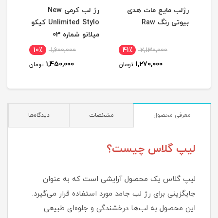
رژلب مایع مات هدی
رژ لب کرمی New
ماس
بیوتی رنگ Raw
Unlimited Stylo کیکو
کنند
میلانو شماره 03
10٪
1,600,000
41٪
2,130,000
3
1,450,000
1,270,000
مان
تومان
تومان
معرفی محصول
مشخصات
دیدگاه‌ها
لیپ گلاس چیست؟
لیپ گلاس یک محصول آرایشی است که به عنوان
جایگزینی برای رژ لب جامد مورد استفاده قرار می‌گیرد.
این محصول به لب‌ها درخشندگی و جلوه‌ای طبیعی