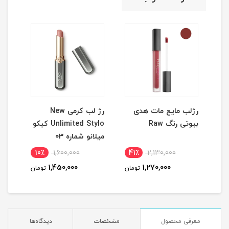
رژلب مایع مات هدی
رژ لب کرمی New
ماس
بیوتی رنگ Raw
Unlimited Stylo کیکو
کنند
میلانو شماره 03
10٪
1,600,000
41٪
2,130,000
3
1,450,000
1,270,000
مان
تومان
تومان
معرفی محصول
مشخصات
دیدگاه‌ها