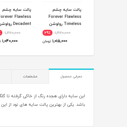
ریمل قرمز climax
پالت سایه چشم
پالت سایه چشم
رس
Forever Flawless
Forever Flawless
Timeless رولوشن
Decadent رولوشن
٪
1,420,000
29٪
1,420,000
31٪
1,830,000
1,040,000
1,015,000
1,270,000
تومان
تومان
ت
معرفی محصول
مشخصات
این سایه دارای هجده رنگ از خاکی گرفته تا گل
باشد. یکی از بهترین پالت سایه های نود از این