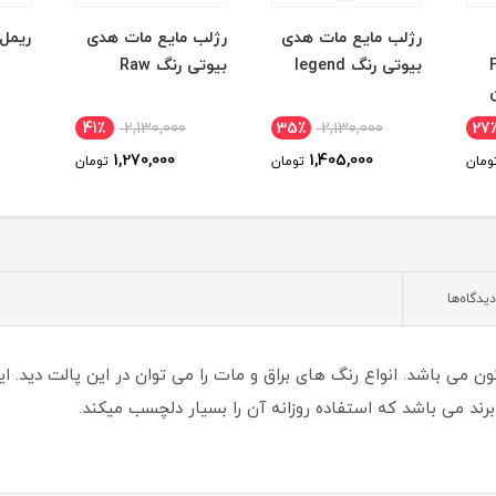
رژلب مایع مات هدی
رژلب مایع مات هدی
ریمل
بیوتی رنگ legend
بیوتی رنگ Raw
41٪
2,130,000
35٪
2,130,000
27
1,270,000
1,405,000
ومان
تومان
تومان
دیدگاه‌ها
گون می باشد. انواع رنگ های براق و مات را می توان در این پالت دید
 برند می باشد که استفاده روزانه آن را بسیار دلچسب میکند.