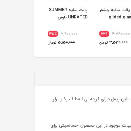
الت سایه چشم
پالت سایه SUMMER
پالت سایه wild
gilded gla
UNRATED نارس
obsessions هدی
بیوتی مدل Tiger
8٪
3,475,000
35٪
7,900,000
22٪
4,480,000
2,180,000
5,150,000
3,530,000
تومان
تومان
توم
ت حجم دهندگی بالاست. این ریمل دارای فرچه ای انعطاف پذیر برای
کیبات موجود در این محصول، حساسیتی برای