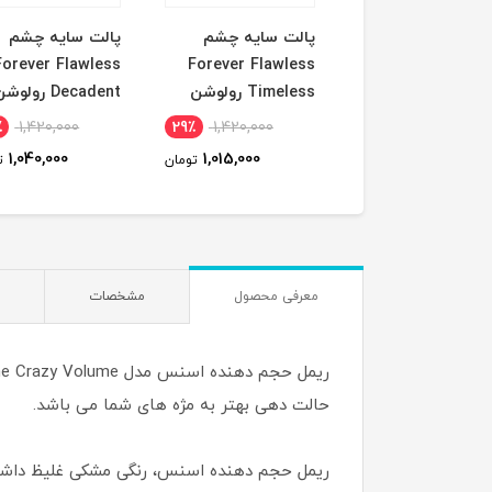
ریمل قرمز climax
پالت سایه چشم
پالت سایه چشم
رس
Forever Flawless
Forever Flawless
Timeless رولوشن
Decadent رولوشن
٪
1,420,000
29٪
1,420,000
31٪
1,830,000
1,040,000
1,015,000
1,270,000
تومان
تومان
ت
معرفی محصول
مشخصات
حالت دهی بهتر به مژه های شما می باشد.
ریمل حجم دهنده اسنس، رنگی مشکی غلیظ داشته و