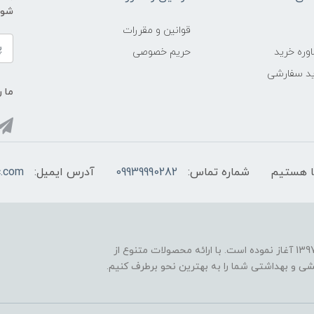
شوید و ی
قوانین و مقررات
وره خرید
حریم خصوصی
د سفارشی
ما ر
شماره تماس:
09939990282
آدرس ایمیل:
c.com
فروشگاه اینترنتی "اروپاکازمتیک" فعالیت خود را از سال 1397 آغاز نموده است. با ارائه محصولات متنوع از
یشی و بهداشتی شما را به بهترین نحو برطرف کنیم.