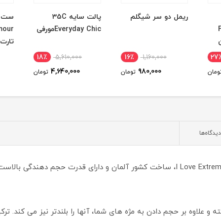
ریمل دو سر شیگلم
پالت سایه 35C
ست پ
Everyday Chicمورفی
mour
تارت
18٪
5,610,000
16٪
1,160,000
27
4,640,000
980,000
ومان
تومان
تومان
دیدگاه‌ها
ریمل حجم دهنده اسنس مدل I Love Extreme Crazy Volume، ساخت کشور آلمان و دارای قدر
 علاوه بر حجم دادن به مژه های شما، آنها را بلندتر نیز می کند. تر