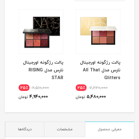
نگ
پالت رژگونه اورجینال
پالت رژگونه اورجینال
ریمل قر
نارس مدل All That
نارس مدل RISING
STAR
Glitters
25٪
6,510,000
25٪
7,220,000
1
4,940,000
5,480,000
مان
تومان
تومان
معرفی محصول
مشخصات
دیدگاه‌ها