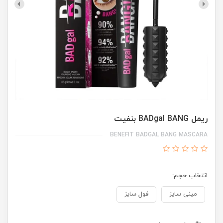
ریمل BADgal BANG بنفیت
BENEFIT BADGAL BANG MASCARA
انتخاب حجم:
مینی سایز
فول سایز