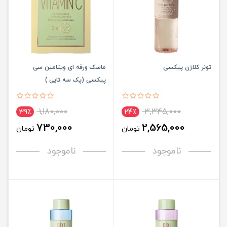
تونر کلاژن پیکسی
ماسک ورقه ای ویتامین سی
پیکسی (پک سه تایی )
1,180,000
3,345,000
39٪
24٪
730,000
2,565,000
تومان
تومان
ناموجود
ناموجود