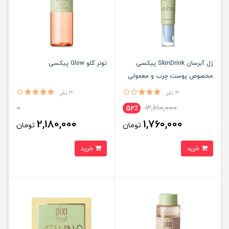
ژل آبرسان SkinDrink پیکسی
تونر گلو Glow پیکسی
مخصوص پوست چرب و معمولی
3 نفر
3 نفر
0
3,610,000
52٪
2,180,000
1,760,000
تومان
تومان
خرید
خرید