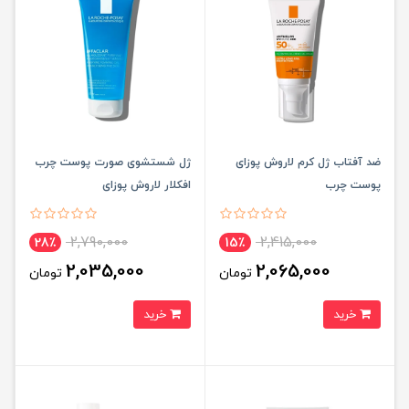
ضد آفتاب ژل کرم لاروش پوزای
ژل شستشوی صورت پوست چرب
پوست چرب
افکلار لاروش پوزای
2,790,000
2,415,000
28٪
15٪
2,035,000
2,065,000
تومان
تومان
خرید
خرید